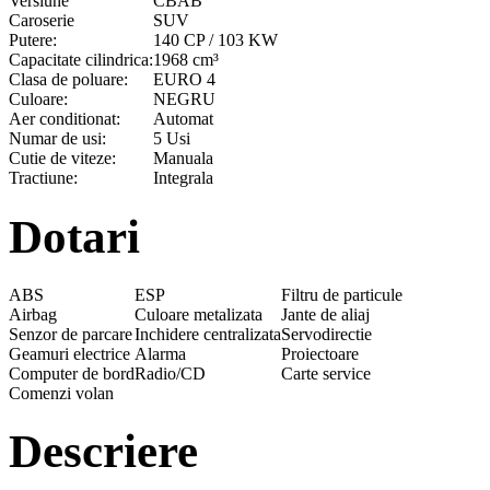
Versiune
CBAB
Caroserie
SUV
Putere:
140 CP / 103 KW
Capacitate cilindrica:
1968 cm³
Clasa de poluare:
EURO 4
Culoare:
NEGRU
Aer conditionat:
Automat
Numar de usi:
5 Usi
Cutie de viteze:
Manuala
Tractiune:
Integrala
Dotari
ABS
ESP
Filtru de particule
Airbag
Culoare metalizata
Jante de aliaj
Senzor de parcare
Inchidere centralizata
Servodirectie
Geamuri electrice
Alarma
Proiectoare
Computer de bord
Radio/CD
Carte service
Comenzi volan
Descriere