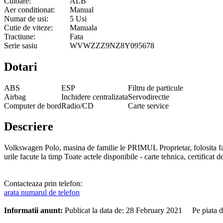
Culoare:
ALB
Aer conditionat:
Manual
Numar de usi:
5 Usi
Cutie de viteze:
Manuala
Tractiune:
Fata
Serie sasiu
WVWZZZ9NZ8Y095678
Dotari
ABS
ESP
Filtru de particule
Airbag
Inchidere centralizata
Servodirectie
Computer de bord
Radio/CD
Carte service
Descriere
Volkswagen Polo, masina de familie le PRIMUL Proprietar, folosita f
urile facute la timp Toate actele disponibile - carte tehnica, certificat d
Contacteaza prin telefon:
arata numarul de telefon
Informatii anunt:
Publicat la data de: 28 February 2021 Pe piata 