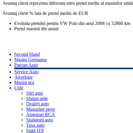
Avantaj client reprezinta diferenta intre pretul mediu al masinilor simila
Avantaj client % fata de pretul mediu de
EUR
Evolutia pretului pentru VW Polo din anul 2008 cu 52860 km
Pretul masinii din anunt
Second Hand
Masini Germania
Parcuri Auto
Service Auto
Anvelope
Masini noi
Utile
Stiri auto
Sfaturi utile
Dealeri auto
Magazine piese
Asigurari RCA
Spalatorii auto
Taxa auto
Statii ITP