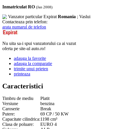
Inmatriculat RO
(Jan 2008)
Vanzator particular
Expirat
Romania
; Vaslui
Contacteaza prin telefon:
arata numarul de telefon
Nu uita sa-i spui vanzatorului ca ai vazut
oferta pe site-ul auto.ro!
adauga la favorite
adauga la comparatie
trimite unui prieten
printeaza
Caracteristici
Timbru de mediu
Platit
Versiune
benzina
Caroserie
Break
Putere:
69 CP / 50 KW
Capacitate cilindrica:
1198 cm³
Clasa de poluare:
EURO 4