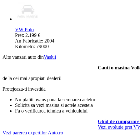
VW Polo
Pret: 2.199 €
An Fabricatie: 2004
Kilometri: 79000
Alte vanzari auto din
Vaslui
Cauti o masina Vol
de la cei mai apropiati dealeri!
Protejeaza-ti investitia
Nu platiti avans pana la semnarea actelor
Solicita sa vezi masina si actele acesteia
Fa o verificarea tehnica a vehiculului
Ghid de cumparare 
Vezi evolutie pret V
Vezi parerea expertilor Auto.ro