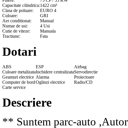
Putere:
75 CP / 55 KW
Capacitate cilindrica:
1422 cm³
Clasa de poluare:
EURO 4
Culoare:
GRI
Aer conditionat:
Manual
Numar de usi:
4 Usi
Cutie de viteze:
Manuala
Tractiune:
Fata
Dotari
ABS
ESP
Airbag
Culoare metalizata
Inchidere centralizata
Servodirectie
Geamuri electrice
Alarma
Proiectoare
Computer de bord
Oglinzi electrice
Radio/CD
Carte service
Descriere
** Suntem parc-auto ,Autori