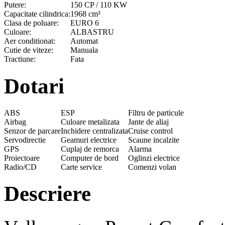
Putere:
150 CP / 110 KW
Capacitate cilindrica:
1968 cm³
Clasa de poluare:
EURO 6
Culoare:
ALBASTRU
Aer conditionat:
Automat
Cutie de viteze:
Manuala
Tractiune:
Fata
Dotari
ABS
ESP
Filtru de particule
Airbag
Culoare metalizata
Jante de aliaj
Senzor de parcare
Inchidere centralizata
Cruise control
Servodirectie
Geamuri electrice
Scaune incalzite
GPS
Cuplaj de remorca
Alarma
Proiectoare
Computer de bord
Oglinzi electrice
Radio/CD
Carte service
Comenzi volan
Descriere