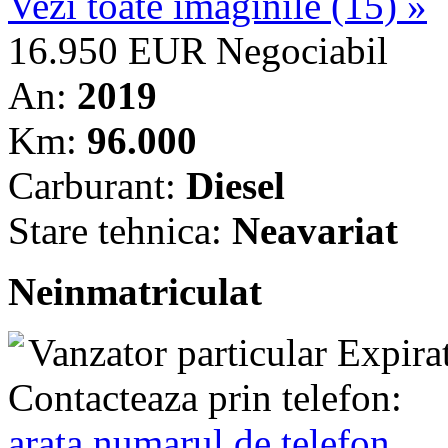
Vezi toate imaginile (15) »
16.950 EUR
Negociabil
An:
2019
Km:
96.000
Carburant:
Diesel
Stare tehnica:
Neavariat
Neinmatriculat
Vanzator particular
Expira
Contacteaza prin telefon:
arata numarul de telefon