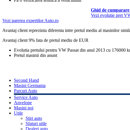
Fa o verificarea tehnica a vehiculului
Ghid de cumparare 
Vezi evolutie pret V
Vezi parerea expertilor Auto.ro
Avantaj client reprezinta diferenta intre pretul mediu al masinilor simila
Avantaj client 9% fata de pretul mediu de
EUR
Evolutia pretului pentru VW Passat din anul 2013 cu 176000 
Pretul masinii din anunt
Second Hand
Masini Germania
Parcuri Auto
Service Auto
Anvelope
Masini noi
Utile
Stiri auto
Sfaturi utile
Dealeri auto