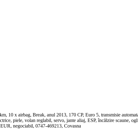
 x airbag, Break, anul 2013, 170 CP, Euro 5, transmisie automata, 4 u
rice, piele, volan reglabil, servo, jante aliaj, ESP, încălzire scaune, ogl
00 EUR, negociabil, 0747-469213‬, Covasna