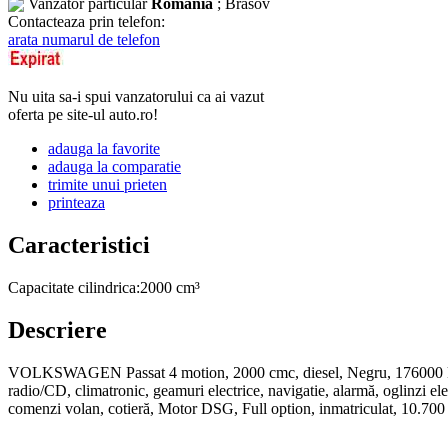
Vanzator particular
Romania
; Brasov
Contacteaza prin telefon:
arata numarul de telefon
Nu uita sa-i spui vanzatorului ca ai vazut
oferta pe site-ul auto.ro!
adauga la favorite
adauga la comparatie
trimite unui prieten
printeaza
Caracteristici
Capacitate cilindrica:
2000 cm³
Descriere
VOLKSWAGEN Passat 4 motion, 2000 cmc, diesel, Negru, 176000 km, 10
radio/CD, climatronic, geamuri electrice, navigatie, alarmă, oglinzi elect
comenzi volan, cotieră, Motor DSG, Full option, inmatriculat, 10.7