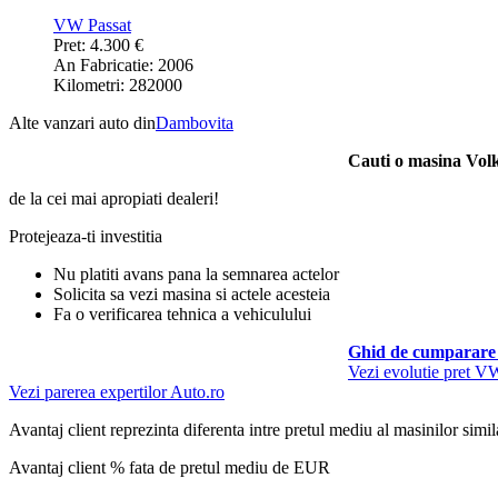
VW Passat
Pret: 4.300 €
An Fabricatie: 2006
Kilometri: 282000
Alte vanzari auto din
Dambovita
Cauti o masina Vo
de la cei mai apropiati dealeri!
Protejeaza-ti investitia
Nu platiti avans pana la semnarea actelor
Solicita sa vezi masina si actele acesteia
Fa o verificarea tehnica a vehiculului
Ghid de cumparare 
Vezi evolutie pret V
Vezi parerea expertilor Auto.ro
Avantaj client reprezinta diferenta intre pretul mediu al masinilor simila
Avantaj client % fata de pretul mediu de
EUR