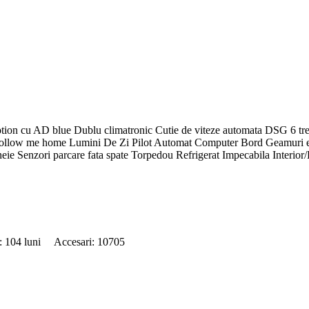
ion cu AD blue Dublu climatronic Cutie de viteze automata DSG 6 trept
ollow me home Lumini De Zi Pilot Automat Computer Bord Geamuri elect
eie Senzori parcare fata spate Torpedou Refrigerat Impecabila Interior/E
e: 104 luni Accesari: 10705