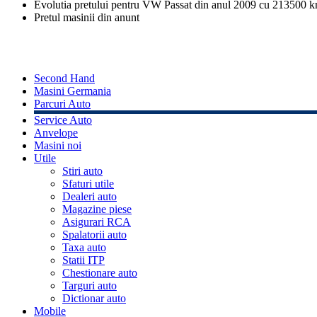
Evolutia pretului pentru VW Passat din anul 2009 cu 213500 
Pretul masinii din anunt
Second Hand
Masini Germania
Parcuri Auto
Service Auto
Anvelope
Masini noi
Utile
Stiri auto
Sfaturi utile
Dealeri auto
Magazine piese
Asigurari RCA
Spalatorii auto
Taxa auto
Statii ITP
Chestionare auto
Targuri auto
Dictionar auto
Mobile