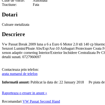
Cutie de viteze:
Automata
Tractiune:
Fata
Dotari
Culoare metalizata
Descriere
Vw Passat Break 2009 luna a 6 a Euro 6 Motor 2.0 tdi 140 cp bluemot
Senzori Lumini/Ploaie Abs/Esp/Asr-10 Airbaguri Proiectoare Ceata F
xenon adaptiv cornering Interior/Exterior Inchidere Centralizata Pe Ch
detalii sunati. 0727960697
Contacteaza prin telefon:
arata numarul de telefon
Informatii anunt:
Publicat la data de: 22 January 2018 Pe piata d
Raporteaza o eroare in anunt »
Recomandari
VW Passat Second Hand