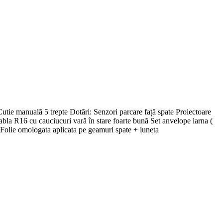
ie manuală 5 trepte Dotări: Senzori parcare față spate Proiectoare
tabla R16 cu cauciucuri vară în stare foarte bună Set anvelope iarna (
 Folie omologata aplicata pe geamuri spate + luneta