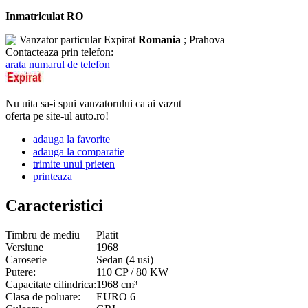
Inmatriculat RO
Vanzator particular
Expirat
Romania
; Prahova
Contacteaza prin telefon:
arata numarul de telefon
Nu uita sa-i spui vanzatorului ca ai vazut
oferta pe site-ul auto.ro!
adauga la favorite
adauga la comparatie
trimite unui prieten
printeaza
Caracteristici
Timbru de mediu
Platit
Versiune
1968
Caroserie
Sedan (4 usi)
Putere:
110 CP / 80 KW
Capacitate cilindrica:
1968 cm³
Clasa de poluare:
EURO 6