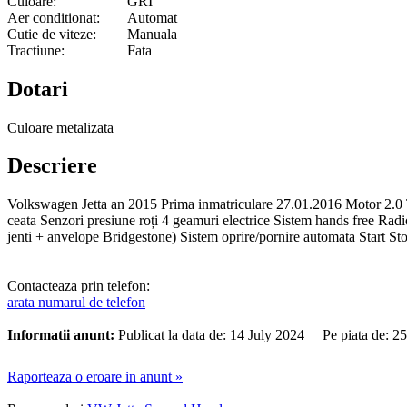
Culoare:
GRI
Aer conditionat:
Automat
Cutie de viteze:
Manuala
Tractiune:
Fata
Dotari
Culoare metalizata
Descriere
Volkswagen Jetta an 2015 Prima inmatriculare 27.01.2016 Motor 2.0 TD
ceata Senzori presiune roți 4 geamuri electrice Sistem hands free Radio
jenti + anvelope Bridgestone) Sistem oprire/pornire automata Start St
Contacteaza prin telefon:
arata numarul de telefon
Informatii anunt:
Publicat la data de: 14 July 2024 Pe piata de: 
Raporteaza o eroare in anunt »