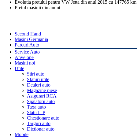
Evolutia pretului pentru VW Jetta din anul 2015 cu 147765 km
Pretul masinii din anunt
Second Hand
Masini Germania
Parcuri Auto
Service Auto
Anvelope
Masini noi
Utile
Stiri auto
Sfaturi utile
Dealeri auto
Magazine piese
Asigurari RCA
Spalatorii auto
Taxa auto
Statii ITP
Chestionare auto
Targuri auto
Dictionar auto
Mobile