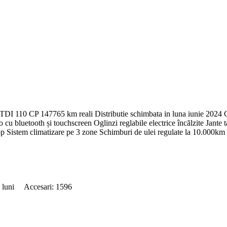
I 110 CP 147765 km reali Distributie schimbata in luna iunie 2024 Cut
 cu bluetooth și touchscreen Oglinzi reglabile electrice încălzite Jante 
op Sistem climatizare pe 3 zone Schimburi de ulei regulate la 10.000km
25 luni Accesari: 1596