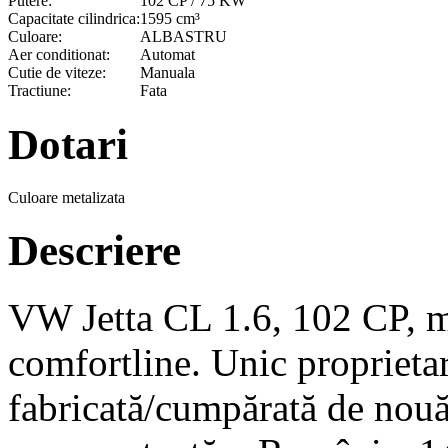
Putere:
102 CP / 75 KW
Capacitate cilindrica:
1595 cm³
Culoare:
ALBASTRU
Aer conditionat:
Automat
Cutie de viteze:
Manuala
Tractiune:
Fata
Dotari
Culoare metalizata
Descriere
VW Jetta CL 1.6, 102 CP, m
comfortline. Unic proprietar
fabricată/cumpărată de nouă