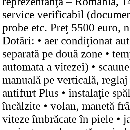
reprezentanţă – România, 14
service verificabil (documen
probe etc. Preţ 5500 euro, 
Dotări: • aer condiţionat au
separată pe două zone • tem
automata a vitezei) • scaune
manuală pe verticală, reglaj
antifurt Plus • instalaţie spă
încălzite • volan, manetă fr
viteze îmbrăcate în piele • 