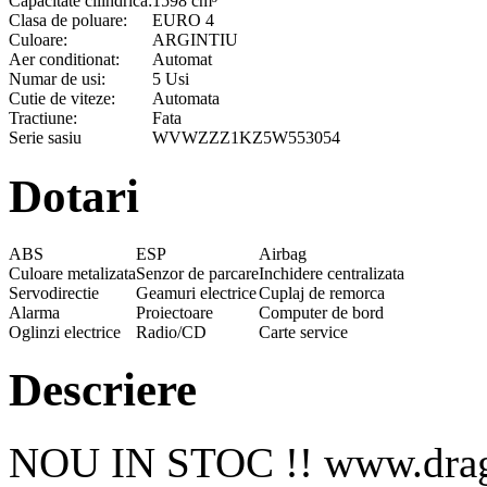
Capacitate cilindrica:
1598 cm³
Clasa de poluare:
EURO 4
Culoare:
ARGINTIU
Aer conditionat:
Automat
Numar de usi:
5 Usi
Cutie de viteze:
Automata
Tractiune:
Fata
Serie sasiu
WVWZZZ1KZ5W553054
Dotari
ABS
ESP
Airbag
Culoare metalizata
Senzor de parcare
Inchidere centralizata
Servodirectie
Geamuri electrice
Cuplaj de remorca
Alarma
Proiectoare
Computer de bord
Oglinzi electrice
Radio/CD
Carte service
Descriere
NOU IN STOC !! www.dragol