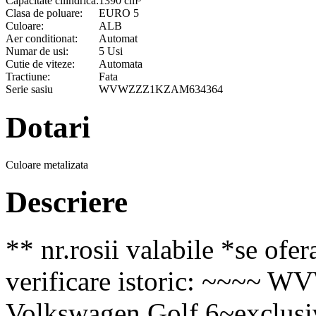
Capacitate cilindrica:
1390 cm³
Clasa de poluare:
EURO 5
Culoare:
ALB
Aer conditionat:
Automat
Numar de usi:
5 Usi
Cutie de viteze:
Automata
Tractiune:
Fata
Serie sasiu
WVWZZZ1KZAM634364
Dotari
Culoare metalizata
Descriere
** nr.rosii valabile *se ofer
verificare istoric: ~~~
Volkswagen Golf 6~exclusi