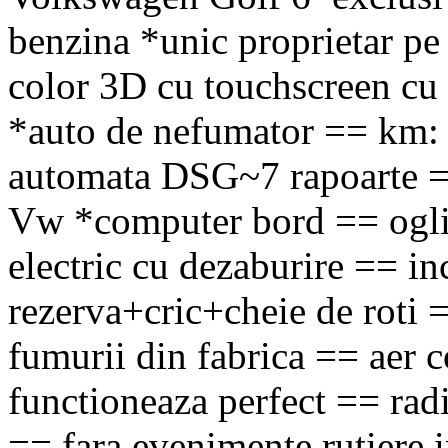
benzina *unic proprietar pe
color 3D cu touchscreen cu
*auto de nefumator == km: 
automata DSG~7 rapoarte == 
Vw *computer bord == oglinz
electric cu dezaburire == in
rezerva+cric+cheie de roti 
fumurii din fabrica == aer c
functioneaza perfect == rad
== fara evenimente rutiere i