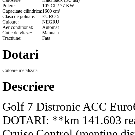
Caroserie
Hatchback (3/5 usi)
Putere:
105 CP / 77 KW
Capacitate cilindrica:
1600 cm³
Clasa de poluare:
EURO 5
Culoare:
NEGRU
Aer conditionat:
Automat
Cutie de viteze:
Manuala
Tractiune:
Fata
Dotari
Culoare metalizata
Descriere
Golf 7 Distronic ACC Eur
DOTARI: **km 141.603 real
Cruise Control (mentine dist