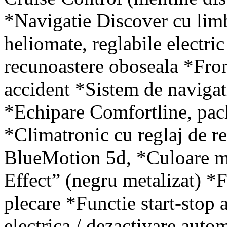
*Navigatie Discover cu lim
heliomate, reglabile electric
recunoastere oboseala *Front
accident *Sistem de navigati
*Echipare Comfortline, pach
*Climatronic cu reglaj de r
BlueMotion 5d, *Culoare me
Effect” (negru metalizat) *F
plecare *Functie start-stop
electrica / dezactivare aut