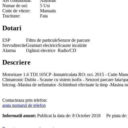
Aer conditionat:
Automat
Numar de usi:
5 Usi
Cutie de viteze:
Manuala
Tractiune:
Fata
Dotari
ESP
Filtru de particule
Senzor de parcare
Servodirectie
Geamuri electrice
Scaune incalzite
Alarma
Oglinzi electrice
Radio/CD
Descriere
Motorizare 1.6 TDI 105CP -Inmatriculata RO: oct. 2015 - Cutie Manuala 5+
Climatronic Dublu - Scaune cu sistem isofix - Senzori parcare fata/spat
briceag -Masina de nefumator -Schimburi efectuate la timp -Masina
Contacteaza prin telefon:
arata numarul de telefon
Informatii anunt:
Publicat la data de: 8 October 2018 Pe piata de