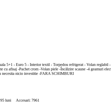
1 - Euro 5 - Interior textil - Torpedou refrigerat - Volan reglabil - Air
e cu afisaj -Pachet crom -Volan piele -Încălzire scaune -4 geamuri electr
 nu necesita nicio investitie -FARA SCHIMBURI
: 95 luni Accesari: 7961