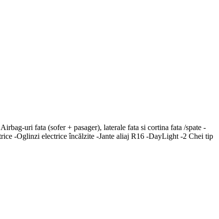
bag-uri fata (sofer + pasager), laterale fata si cortina fata /spate -
ice -Oglinzi electrice încălzite -Jante aliaj R16 -DayLight -2 Chei tip