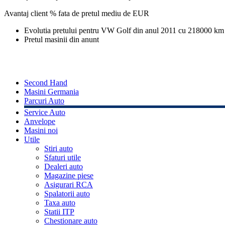
Avantaj client % fata de pretul mediu de
EUR
Evolutia pretului pentru VW Golf din anul 2011 cu 218000 km
Pretul masinii din anunt
Second Hand
Masini Germania
Parcuri Auto
Service Auto
Anvelope
Masini noi
Utile
Stiri auto
Sfaturi utile
Dealeri auto
Magazine piese
Asigurari RCA
Spalatorii auto
Taxa auto
Statii ITP
Chestionare auto