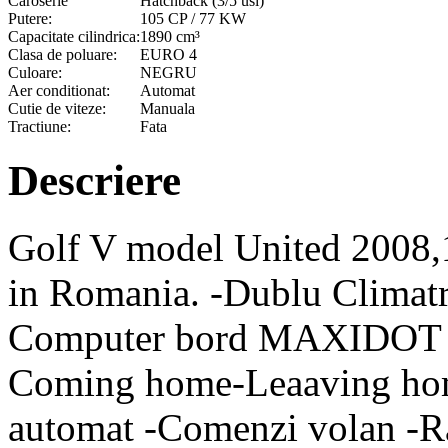
Caroserie
Hatchback (3/5 usi)
Putere:
105 CP / 77 KW
Capacitate cilindrica:
1890 cm³
Clasa de poluare:
EURO 4
Culoare:
NEGRU
Aer conditionat:
Automat
Cutie de viteze:
Manuala
Tractiune:
Fata
Descriere
Golf V model United 2008,1
in Romania. -Dublu Climatro
Computer bord MAXIDOT -Se
Coming home-Leaaving home
automat -Comenzi volan -R