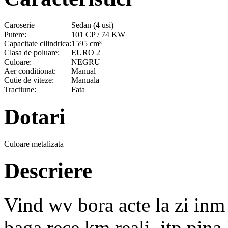
Caroserie
Sedan (4 usi)
Putere:
101 CP / 74 KW
Capacitate cilindrica:
1595 cm³
Clasa de poluare:
EURO 2
Culoare:
NEGRU
Aer conditionat:
Manual
Cutie de viteze:
Manuala
Tractiune:
Fata
Dotari
Culoare metalizata
Descriere
Vind wv bora acte la zi inm 
baga rece,km reali, itp pina