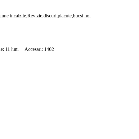
ne incalzite,Revizie,discuri,placute,bucsi noi
de: 11 luni Accesari: 1402