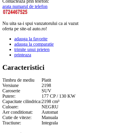
Contacteaza prin telefon:
arata numarul de telefon
Nu uita sa-i spui vanzatorului ca ai vazut
oferta pe site-ul auto.ro!
adauga la favorite
adauga la comparatie
trimite unui prieten
printeaza
Caracteristici
Timbru de mediu
Platit
Versiune
2198
Caroserie
SUV
Putere:
177 CP / 130 KW
Capacitate cilindrica:
2198 cm³
Culoare:
NEGRU
Aer conditionat:
Automat
Cutie de viteze:
Manuala
Tractiune:
Integrala