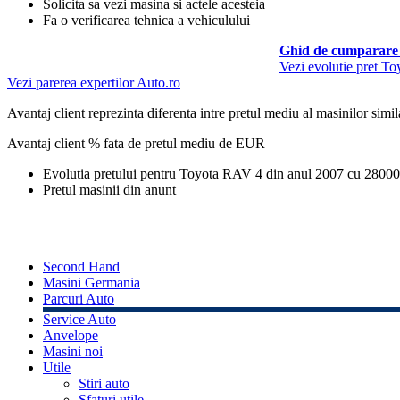
Solicita sa vezi masina si actele acesteia
Fa o verificarea tehnica a vehiculului
Ghid de cumparare 
Vezi evolutie pret T
Vezi parerea expertilor Auto.ro
Avantaj client reprezinta diferenta intre pretul mediu al masinilor simila
Avantaj client % fata de pretul mediu de
EUR
Evolutia pretului pentru Toyota RAV 4 din anul 2007 cu 2800
Pretul masinii din anunt
Second Hand
Masini Germania
Parcuri Auto
Service Auto
Anvelope
Masini noi
Utile
Stiri auto
Sfaturi utile