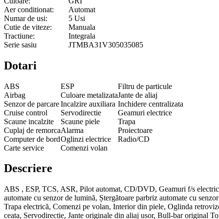
Culoare:
GRI
Aer conditionat:
Automat
Numar de usi:
5 Usi
Cutie de viteze:
Manuala
Tractiune:
Integrala
Serie sasiu
JTMBA31V305035085
Dotari
ABS
ESP
Filtru de particule
Airbag
Culoare metalizata
Jante de aliaj
Senzor de parcare
Incalzire auxiliara
Inchidere centralizata
Cruise control
Servodirectie
Geamuri electrice
Scaune incalzite
Scaune piele
Trapa
Cuplaj de remorca
Alarma
Proiectoare
Computer de bord
Oglinzi electrice
Radio/CD
Carte service
Comenzi volan
Descriere
ABS , ESP, TCS, ASR, Pilot automat, CD/DVD, Geamuri f/s electrice, Aer
automate cu senzor de lumină, Ștergătoare parbriz automate cu senzor 
Trapa electrică, Comenzi pe volan, Interior din piele, Oglinda retrovizoa
ceata, Servodirectie, Jante originale din aliaj usor, Bull-bar original