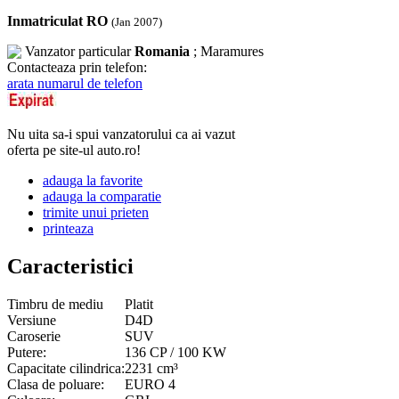
Inmatriculat RO
(Jan 2007)
Vanzator particular
Romania
; Maramures
Contacteaza prin telefon:
arata numarul de telefon
Nu uita sa-i spui vanzatorului ca ai vazut
oferta pe site-ul auto.ro!
adauga la favorite
adauga la comparatie
trimite unui prieten
printeaza
Caracteristici
Timbru de mediu
Platit
Versiune
D4D
Caroserie
SUV
Putere:
136 CP / 100 KW
Capacitate cilindrica:
2231 cm³
Clasa de poluare:
EURO 4