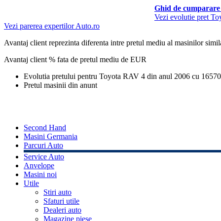
Ghid de cumparare 
Vezi evolutie pret T
Vezi parerea expertilor Auto.ro
Avantaj client reprezinta diferenta intre pretul mediu al masinilor simila
Avantaj client % fata de pretul mediu de
EUR
Evolutia pretului pentru Toyota RAV 4 din anul 2006 cu 1657
Pretul masinii din anunt
Second Hand
Masini Germania
Parcuri Auto
Service Auto
Anvelope
Masini noi
Utile
Stiri auto
Sfaturi utile
Dealeri auto
Magazine piese