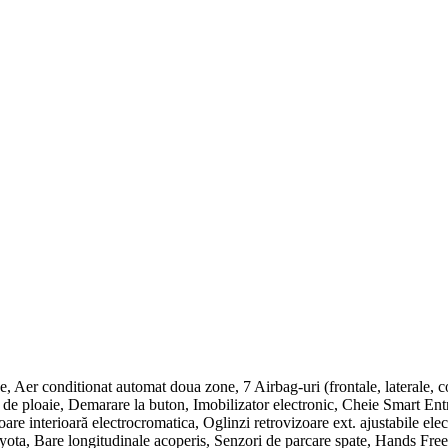
 conditionat automat doua zone, 7 Airbag-uri (frontale, laterale, corti
de ploaie, Demarare la buton, Imobilizator electronic, Cheie Smart Ent
re interioară electrocromatica, Oglinzi retrovizoare ext. ajustabile elect
 Toyota, Bare longitudinale acoperis, Senzori de parcare spate, Hands Fr