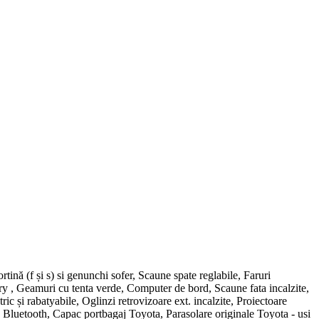
nă (f și s) si genunchi sofer, Scaune spate reglabile, Faruri
ry , Geamuri cu tenta verde, Computer de bord, Scaune fata incalzite,
ric și rabatyabile, Oglinzi retrovizoare ext. incalzite, Proiectoare
ee Bluetooth, Capac portbagaj Toyota, Parasolare originale Toyota - usi