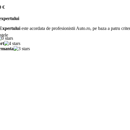
0 €
expertului
Expertului
este acordata de profesionistii Auto.ro, pe baza a patru criter
stele
rt
rmanta