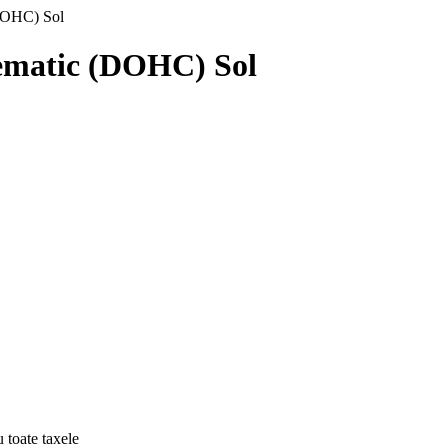
DOHC) Sol
vematic (DOHC) Sol
u toate taxele