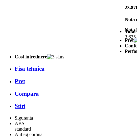
23.87
Nota 
Nota 
Total
3.625 
Pret
Confo
Perfo
Cost intretinere
Fisa tehnica
Pret
Compara
Stiri
Siguranta
ABS
standard
Airbag cortina