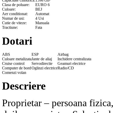
Capacitate cilindrica:
1598 cm³
Clasa de poluare:
EURO 6
Culoare:
BEJ
Aer conditionat:
Automat
Numar de usi:
4 Usi
Cutie de viteze:
Manuala
Tractiune:
Fata
Dotari
ABS
ESP
Airbag
Culoare metalizata
Jante de aliaj
Inchidere centralizata
Cruise control
Servodirectie
Geamuri electrice
Computer de bord
Oglinzi electrice
Radio/CD
Comenzi volan
Descriere
Proprietar – persoana fizic