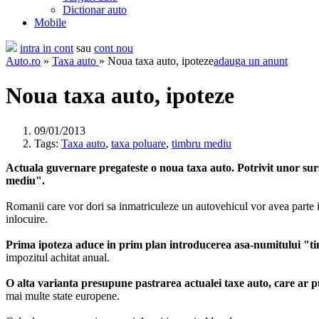
Dictionar auto
Mobile
intra in cont
sau
cont nou
Auto.ro
»
Taxa auto
» Noua taxa auto, ipoteze
adauga un anunt
Noua taxa auto, ipoteze
09/01/2013
Tags:
Taxa auto
,
taxa poluare
,
timbru mediu
Actuala guvernare pregateste o noua taxa auto. Potrivit unor surse
mediu".
Romanii care vor dori sa inmatriculeze un autovehicul vor avea parte i
inlocuire.
Prima ipoteza aduce in prim plan introducerea asa-numitului "
impozitul achitat anual.
O alta varianta presupune pastrarea actualei taxe auto, care ar p
mai multe state europene.