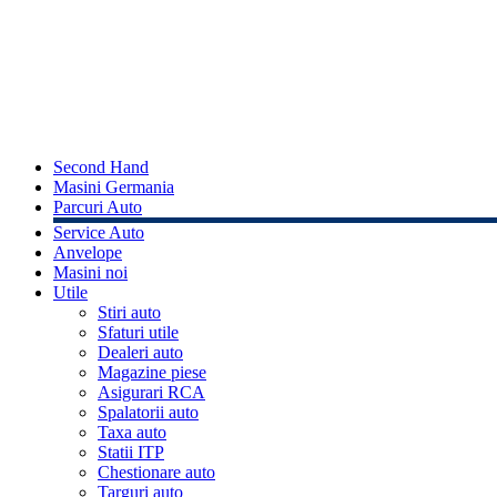
Second Hand
Masini Germania
Parcuri Auto
Service Auto
Anvelope
Masini noi
Utile
Stiri auto
Sfaturi utile
Dealeri auto
Magazine piese
Asigurari RCA
Spalatorii auto
Taxa auto
Statii ITP
Chestionare auto
Targuri auto