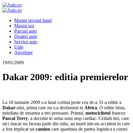
Masini second hand
Masini noi
Parcuri auto
Dealeri auto
Service auto
Utile
Anvelope
19/01/2009
Dakar 2009: editia premierelor
La 18 ianuarie 2009 s-a lasat cortina peste cea de-a 31-a editie a
Dakar
-ului, prima care nu s-a desfasurat in
Africa
. O editie trista,
indoliata de moartea a trei persoane. Primul,
motociclistul
francez
Pascal Terry
, a decedat in urma unui stop cardiac. Ceilalti doi, care
nici macar nu faceau parte din raliu, au murit intr-un accident in care
a fost implicat un
camion
care apartinea de partea logistica a cursei.