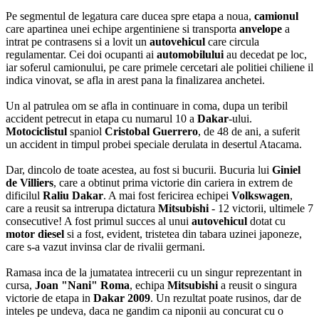
Pe segmentul de legatura care ducea spre etapa a noua,
camionul
care apartinea unei echipe argentiniene si transporta
anvelope
a
intrat pe contrasens si a lovit un
autovehicul
care circula
regulamentar. Cei doi ocupanti ai
automobilului
au decedat pe loc,
iar soferul camionului, pe care primele cercetari ale politiei chiliene il
indica vinovat, se afla in arest pana la finalizarea anchetei.
Un al patrulea om se afla in continuare in coma, dupa un teribil
accident petrecut in etapa cu numarul 10 a
Dakar
-ului.
Motociclistul
spaniol
Cristobal Guerrero
, de 48 de ani, a suferit
un accident in timpul probei speciale derulata in desertul Atacama.
Dar, dincolo de toate acestea, au fost si bucurii. Bucuria lui
Giniel
de Villiers
, care a obtinut prima victorie din cariera in extrem de
dificilul
Raliu Dakar
. A mai fost fericirea echipei
Volkswagen
,
care a reusit sa intrerupa dictatura
Mitsubishi
- 12 victorii, ultimele 7
consecutive! A fost primul succes al unui
autovehicul
dotat cu
motor diesel
si a fost, evident, tristetea din tabara uzinei japoneze,
care s-a vazut invinsa clar de rivalii germani.
Ramasa inca de la jumatatea intrecerii cu un singur reprezentant in
cursa,
Joan "Nani" Roma
, echipa
Mitsubishi
a reusit o singura
victorie de etapa in
Dakar 2009
. Un rezultat poate rusinos, dar de
inteles pe undeva, daca ne gandim ca niponii au concurat cu o