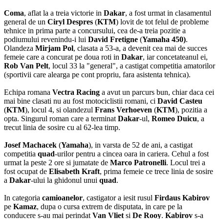
Coma
, aflat la a treia victorie in
Dakar
, a fost urmat in clasamentul
general de un
Ciryl Despres
(
KTM
) lovit de tot felul de probleme
tehnice in prima parte a concursului, cea de-a treia pozitie a
podiumului revenindu-i lui
David Fretigne
(
Yamaha 450)
.
Olandeza
Mirjam Pol
, clasata a 53-a, a devenit cea mai de succes
femeie care a concurat pe doua roti in
Dakar
, iar concetateanul ei,
Rob Van Pelt
, locul 33 la "general", a castigat competitia amatorilor
(sportivii care alearga pe cont propriu, fara asistenta tehnica).
Echipa romana
Vectra Racing
a avut un parcurs bun, chiar daca cei
mai bine clasati nu au fost motociclistii romani, ci
David Casteu
(
KTM
), locul 4, si olandezul
Frans Verhoeven
(
KTM
), pozitia a
opta. Singurul roman care a terminat
Dakar
-ul,
Romeo Duicu
, a
trecut linia de sosire cu al 62-lea timp.
Josef Machacek
(
Yamaha
), in varsta de 52 de ani, a castigat
competitia
quad
-urilor pentru a cincea oara in cariera. Cehul a fost
urmat la peste 2 ore si jumatate de
Marco Patronelli
. Locul trei a
fost ocupat de
Elisabeth Kraft
, prima femeie ce trece linia de sosire
a
Dakar
-ului la ghidonul unui
quad
.
In categoria
camioanelor
, castigator a iesit rusul
Firdaus Kabirov
pe
Kamaz
, dupa o cursa extrem de disputata, in care pe la
conducere s-au mai perindat
Van Vliet
si
De Rooy
.
Kabirov
s-a