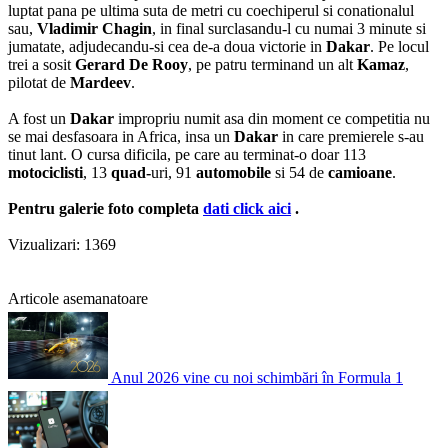
luptat pana pe ultima suta de metri cu coechiperul si conationalul
sau,
Vladimir Chagin
, in final surclasandu-l cu numai 3 minute si
jumatate, adjudecandu-si cea de-a doua victorie in
Dakar
. Pe locul
trei a sosit
Gerard De Rooy
, pe patru terminand un alt
Kamaz
,
pilotat de
Mardeev
.
A fost un
Dakar
impropriu numit asa din moment ce competitia nu
se mai desfasoara in Africa, insa un
Dakar
in care premierele s-au
tinut lant. O cursa dificila, pe care au terminat-o doar 113
motociclisti
, 13
quad-
uri, 91
automobile
si 54 de
camioane
.
Pentru galerie foto completa
dati click aici
.
Vizualizari: 1369
Articole asemanatoare
Anul 2026 vine cu noi schimbări în Formula 1