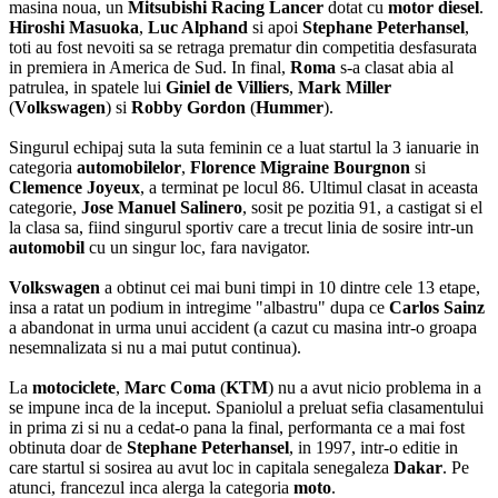
masina noua, un
Mitsubishi Racing Lancer
dotat cu
motor diesel
.
Hiroshi Masuoka
,
Luc Alphand
si apoi
Stephane Peterhansel
,
toti au fost nevoiti sa se retraga prematur din competitia desfasurata
in premiera in America de Sud. In final,
Roma
s-a clasat abia al
patrulea, in spatele lui
Giniel de Villiers
,
Mark Miller
(
Volkswagen
) si
Robby Gordon
(
Hummer
).
Singurul echipaj suta la suta feminin ce a luat startul la 3 ianuarie in
categoria
automobilelor
,
Florence Migraine Bourgnon
si
Clemence Joyeux
, a terminat pe locul 86. Ultimul clasat in aceasta
categorie,
Jose Manuel Salinero
, sosit pe pozitia 91, a castigat si el
la clasa sa, fiind singurul sportiv care a trecut linia de sosire intr-un
automobil
cu un singur loc, fara navigator.
Volkswagen
a obtinut cei mai buni timpi in 10 dintre cele 13 etape,
insa a ratat un podium in intregime "albastru" dupa ce
Carlos Sainz
a abandonat in urma unui accident (a cazut cu masina intr-o groapa
nesemnalizata si nu a mai putut continua).
La
motociclete
,
Marc Coma
(
KTM
) nu a avut nicio problema in a
se impune inca de la inceput. Spaniolul a preluat sefia clasamentului
in prima zi si nu a cedat-o pana la final, performanta ce a mai fost
obtinuta doar de
Stephane Peterhansel
, in 1997, intr-o editie in
care startul si sosirea au avut loc in capitala senegaleza
Dakar
. Pe
atunci, francezul inca alerga la categoria
moto
.