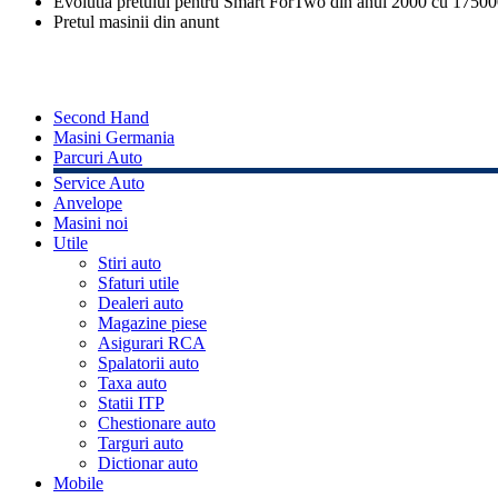
Evolutia pretului pentru Smart ForTwo din anul 2000 cu 1750
Pretul masinii din anunt
Second Hand
Masini Germania
Parcuri Auto
Service Auto
Anvelope
Masini noi
Utile
Stiri auto
Sfaturi utile
Dealeri auto
Magazine piese
Asigurari RCA
Spalatorii auto
Taxa auto
Statii ITP
Chestionare auto
Targuri auto
Dictionar auto
Mobile