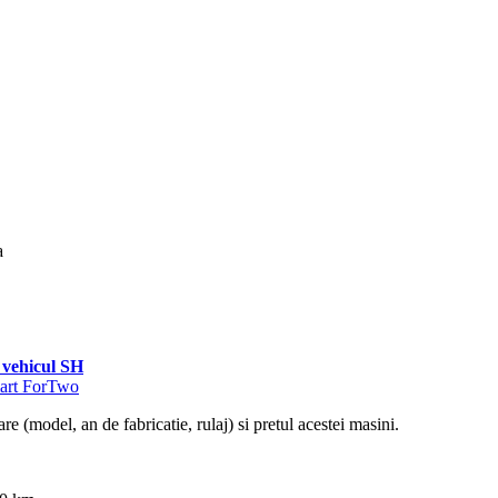
a
vehicul SH
mart ForTwo
re (model, an de fabricatie, rulaj) si pretul acestei masini.