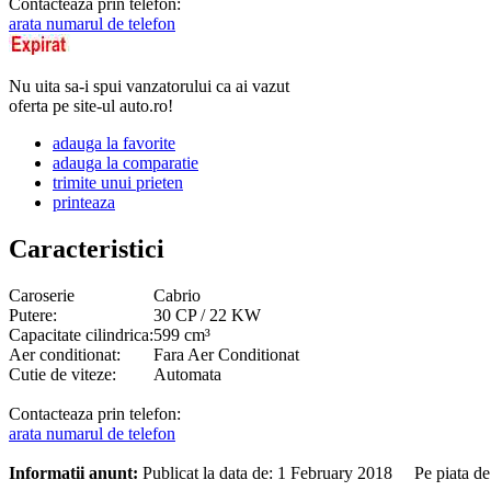
Contacteaza prin telefon:
arata numarul de telefon
Nu uita sa-i spui vanzatorului ca ai vazut
oferta pe site-ul auto.ro!
adauga la favorite
adauga la comparatie
trimite unui prieten
printeaza
Caracteristici
Caroserie
Cabrio
Putere:
30 CP / 22 KW
Capacitate cilindrica:
599 cm³
Aer conditionat:
Fara Aer Conditionat
Cutie de viteze:
Automata
Contacteaza prin telefon:
arata numarul de telefon
Informatii anunt:
Publicat la data de: 1 February 2018 Pe piata d