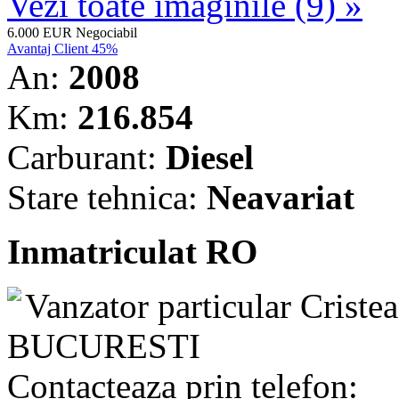
Vezi toate imaginile (9) »
6.000 EUR
Negociabil
Avantaj Client 45%
An:
2008
Km:
216.854
Carburant:
Diesel
Stare tehnica:
Neavariat
Inmatriculat RO
Vanzator particular
Criste
BUCURESTI
Contacteaza prin telefon: