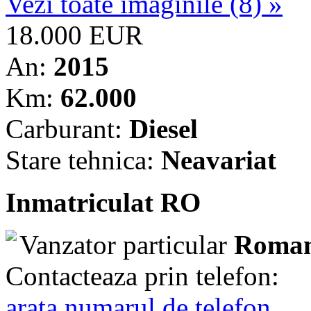
Vezi toate imaginile (8) »
18.000 EUR
An:
2015
Km:
62.000
Carburant:
Diesel
Stare tehnica:
Neavariat
Inmatriculat RO
Vanzator particular
Roman
Contacteaza prin telefon:
arata numarul de telefon