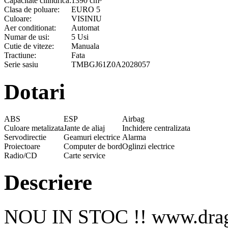
Capacitate cilindrica:
1390 cm³
Clasa de poluare:
EURO 5
Culoare:
VISINIU
Aer conditionat:
Automat
Numar de usi:
5 Usi
Cutie de viteze:
Manuala
Tractiune:
Fata
Serie sasiu
TMBGJ61Z0A2028057
Dotari
ABS
ESP
Airbag
Culoare metalizata
Jante de aliaj
Inchidere centralizata
Servodirectie
Geamuri electrice
Alarma
Proiectoare
Computer de bord
Oglinzi electrice
Radio/CD
Carte service
Descriere
NOU IN STOC !! www.drago