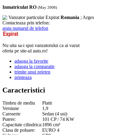
Inmatriculat RO
(May 2008)
Vanzator particular
Expirat
Romania
; Arges
Contacteaza prin telefon:
arata numarul de telefon
Nu uita sa-i spui vanzatorului ca ai vazut
oferta pe site-ul auto.ro!
adauga la favorite
adauga la comparatie
trimite unui prieten
printeaza
Caracteristici
Timbru de mediu
Platit
Versiune
1,9
Caroserie
Sedan (4 usi)
Putere:
101 CP / 74 KW
Capacitate cilindrica:
1896 cm³
Clasa de poluare:
EURO 4