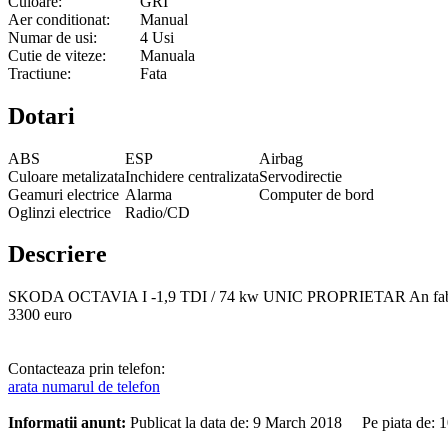
Culoare:
GRI
Aer conditionat:
Manual
Numar de usi:
4 Usi
Cutie de viteze:
Manuala
Tractiune:
Fata
Dotari
ABS
ESP
Airbag
Culoare metalizata
Inchidere centralizata
Servodirectie
Geamuri electrice
Alarma
Computer de bord
Oglinzi electrice
Radio/CD
Descriere
SKODA OCTAVIA I -1,9 TDI / 74 kw UNIC PROPRIETAR An fabricatie 2
3300 euro
Contacteaza prin telefon:
arata numarul de telefon
Informatii anunt:
Publicat la data de: 9 March 2018 Pe piata de: 