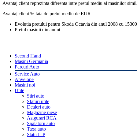
Avantaj client reprezinta diferenta intre pretul mediu al masinilor simila
Avantaj client % fata de pretul mediu de
EUR
Evolutia pretului pentru Skoda Octavia din anul 2008 cu 1530
Pretul masinii din anunt
Second Hand
Masini Germania
Parcuri Auto
Service Auto
Anvelope
Masini noi
Utile
Stiri auto
Sfaturi utile
Dealeri auto
Magazine piese
Asigurari RCA
Spalatorii auto
Taxa auto
Statii ITP