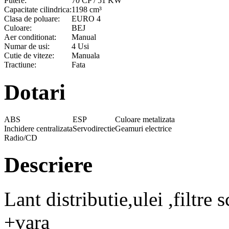
Putere:
70 CP / 51 KW
Capacitate cilindrica:
1198 cm³
Clasa de poluare:
EURO 4
Culoare:
BEJ
Aer conditionat:
Manual
Numar de usi:
4 Usi
Cutie de viteze:
Manuala
Tractiune:
Fata
Dotari
ABS
ESP
Culoare metalizata
Inchidere centralizata
Servodirectie
Geamuri electrice
Radio/CD
Descriere
Lant distributie,ulei ,filtre
+vara