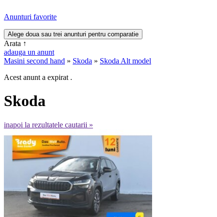
Anunturi favorite
Arata
↑
adauga un anunt
Masini second hand
»
Skoda
»
Skoda Alt model
Acest anunt a expirat .
Skoda
inapoi la rezultatele cautarii »