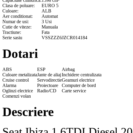
Capacitate cilindrica:
1598 cm³
Clasa de poluare:
EURO 5
Culoare:
ALB
Aer conditionat:
Automat
Numar de usi:
3 Usi
Cutie de viteze:
Manuala
Tractiune:
Fata
Serie sasiu
VSSZZZ6JZCR014184
Dotari
ABS
ESP
Airbag
Culoare metalizata
Jante de aliaj
Inchidere centralizata
Cruise control
Servodirectie
Geamuri electrice
Alarma
Proiectoare
Computer de bord
Oglinzi electrice
Radio/CD
Carte service
Comenzi volan
Descriere
Seat Ibiza,1.6TDI,Diesel,2