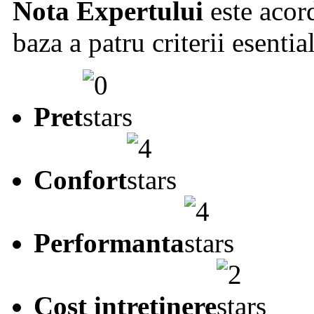
Nota Expertului
este acord
baza a patru criterii esentia
Pret
Confort
Performanta
Cost intretinere