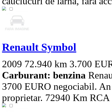
cauciucuri de iarna, fara acc
Renault Symbol
2009
72.940 km
3.700 EU
Carburant: benzina
Renaul
3700 EURO negociabil. An f
proprietar. 72940 Km RCA si