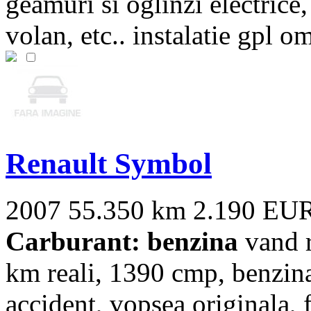
geamuri si oglinzi electrice
volan, etc.. instalatie gpl o
Renault Symbol
2007
55.350 km
2.190 EU
Carburant: benzina
vand r
km reali, 1390 cmp, benzina
accident, vopsea originala, fa