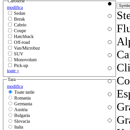
Caroserie
modifica
Ste
Sedan
Break
Fl
Cabrio
Coupe
Hatchback
Al
Off-road
Van/Microbuz
Ca
SUV
Monovolum
Cl
Pick-up
toate »
Co
Tara
modifica
Es
Toate tarile
Romania
Gr
Germania
Austria
Bulgaria
Gr
Slovacia
Italia