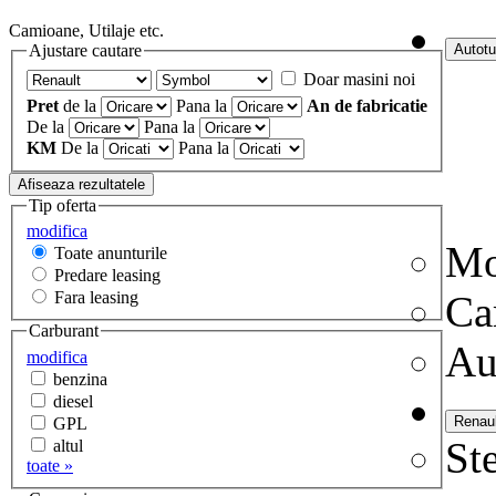
Camioane, Utilaje etc.
Ajustare cautare
Doar masini noi
Pret
de la
Pana la
An de fabricatie
De la
Pana la
KM
De la
Pana la
Tip oferta
modifica
Mo
Toate anunturile
Predare leasing
Fara leasing
Ca
Carburant
Au
modifica
benzina
diesel
GPL
Ste
altul
toate »