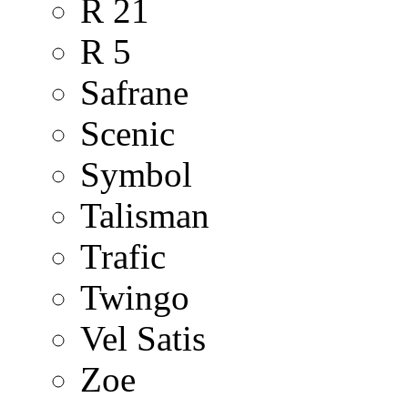
R 21
R 5
Safrane
Scenic
Symbol
Talisman
Trafic
Twingo
Vel Satis
Zoe