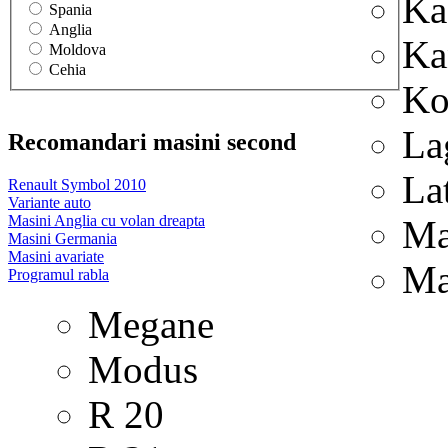
Ka
Spania
Anglia
Ka
Moldova
Cehia
Ko
La
Recomandari masini second
La
Renault Symbol 2010
Variante auto
Masini Anglia cu volan dreapta
Ma
Masini Germania
Masini avariate
Ma
Programul rabla
Megane
Modus
R 20