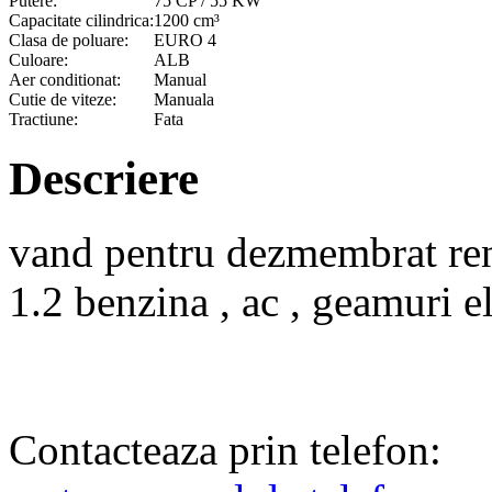
Putere:
75 CP / 55 KW
Capacitate cilindrica:
1200 cm³
Clasa de poluare:
EURO 4
Culoare:
ALB
Aer conditionat:
Manual
Cutie de viteze:
Manuala
Tractiune:
Fata
Descriere
vand pentru dezmembrat ren
1.2 benzina , ac , geamuri ele
Contacteaza prin telefon: