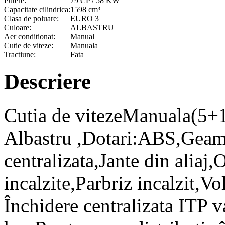
Putere:
79 CP / 58 KW
Capacitate cilindrica:
1598 cm³
Clasa de poluare:
EURO 3
Culoare:
ALBASTRU
Aer conditionat:
Manual
Cutie de viteze:
Manuala
Tractiune:
Fata
Descriere
Cutia de vitezeManuala(5+
Albastru ,Dotari:ABS,Geamu
centralizata,Jante din aliaj,
incalzite,Parbriz incalzit,V
Închidere centralizata ITP 