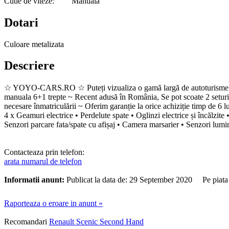
Cutie de viteze:
Manuala
Dotari
Culoare metalizata
Descriere
☆ YOYO-CARS.RO ☆ Puteți vizualiza o gamă largă de autoturisme pe 
manuala 6+1 trepte ~ Recent adusă în România, Se pot scoate 2 seturi de n
necesare înmatriculării ~ Oferim garanție la orice achiziție timp de 6
4 x Geamuri electrice • Perdelute spate • Oglinzi electrice și încălzite
Senzori parcare fata/spate cu afișaj • Camera marsarier • Senzori lumin
Contacteaza prin telefon:
arata numarul de telefon
Informatii anunt:
Publicat la data de: 29 September 2020 Pe piata
Raporteaza o eroare in anunt »
Recomandari
Renault Scenic Second Hand