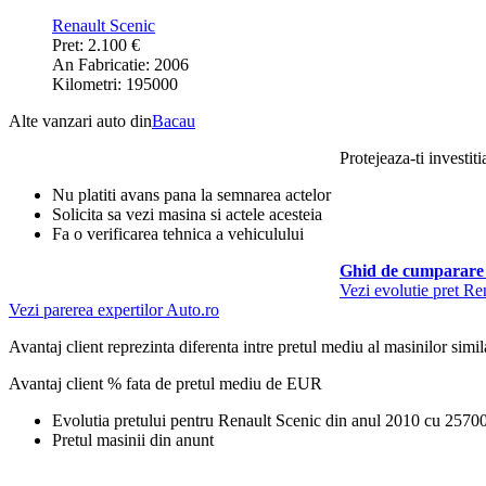
Renault Scenic
Pret: 2.100 €
An Fabricatie: 2006
Kilometri: 195000
Alte vanzari auto din
Bacau
Protejeaza-ti investiti
Nu platiti avans pana la semnarea actelor
Solicita sa vezi masina si actele acesteia
Fa o verificarea tehnica a vehiculului
Ghid de cumparare 
Vezi evolutie pret Re
Vezi parerea expertilor Auto.ro
Avantaj client reprezinta diferenta intre pretul mediu al masinilor simila
Avantaj client % fata de pretul mediu de
EUR
Evolutia pretului pentru Renault Scenic din anul 2010 cu 257
Pretul masinii din anunt