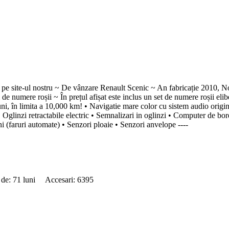
site-ul nostru ~ De vânzare Renault Scenic ~ An fabricație 2010, N
umere roșii ~ În prețul afișat este inclus un set de numere roșii eliberat
 luni, în limita a 10,000 km! • Navigatie mare color cu sistem audio ori
 • Oglinzi retractabile electric • Semnalizari in oglinzi • Computer de bo
i (faruri automate) • Senzori ploaie • Senzori anvelope ----
 de: 71 luni Accesari: 6395