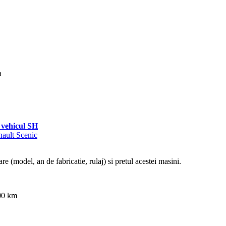
a
vehicul SH
nault Scenic
re (model, an de fabricatie, rulaj) si pretul acestei masini.
000 km