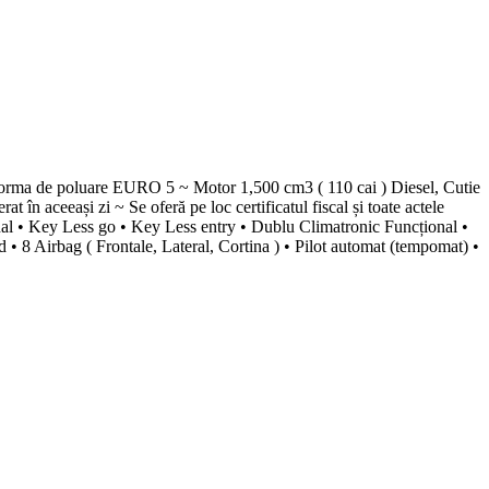
orma de poluare EURO 5 ~ Motor 1,500 cm3 ( 110 cai ) Diesel, Cutie
 în aceeași zi ~ Se oferă pe loc certificatul fiscal și toate actele
ginal • Key Less go • Key Less entry • Dublu Climatronic Funcțional •
rd • 8 Airbag ( Frontale, Lateral, Cortina ) • Pilot automat (tempomat) •