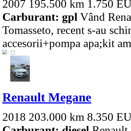
2007
195.500 km
1.750 E
Carburant: gpl
Vând Renau
Tomasseto, recent s-au schim
accesorii+pompa apa;kit amb
Renault Megane
2018
203.000 km
8.350 E
Carburant: diesel
Renault