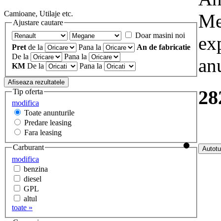
Camioane, Utilaje etc.
Me
Ajustare cautare
Doar masini noi
exp
Pret
de la
Pana la
An de fabricatie
De la
Pana la
an
KM
De la
Pana la
28
Tip oferta
modifica
Toate anunturile
Predare leasing
Fara leasing
Carburant
modifica
benzina
diesel
GPL
altul
toate »