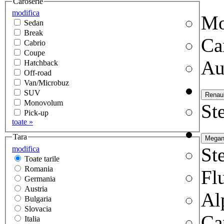
Caroserie
modifica
Mo
Sedan
Break
Ca
Cabrio
Coupe
Au
Hatchback
Off-road
Van/Microbuz
SUV
Monovolum
Ste
Pick-up
toate »
Tara
Ste
modifica
Toate tarile
Romania
Fl
Germania
Austria
Al
Bulgaria
Slovacia
Ca
Italia