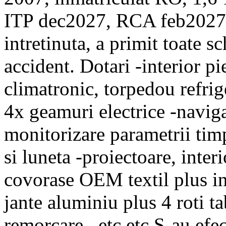
ITP dec2027, RCA feb2027, t
intretinuta, a primit toate s
accident. Dotari -interior pie
climatronic, torpedou refrige
4x geamuri electrice -naviga
monitorizare parametrii timp
si luneta -proiectoare, interi
covorase OEM textil plus inc
jante aluminiu plus 4 roti 
remorcare . etc etc S-au ef