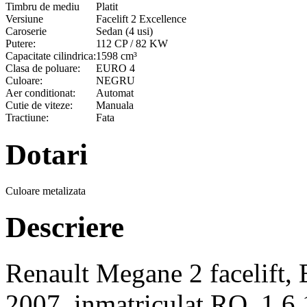
Timbru de mediu
Platit
Versiune
Facelift 2 Excellence
Caroserie
Sedan (4 usi)
Putere:
112 CP / 82 KW
Capacitate cilindrica:
1598 cm³
Clasa de poluare:
EURO 4
Culoare:
NEGRU
Aer conditionat:
Automat
Cutie de viteze:
Manuala
Tractiune:
Fata
Dotari
Culoare metalizata
Descriere
Renault Megane 2 facelift, 
2007, inmatriculat RO, 1,6