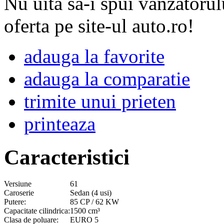
Nu uita sa-i spui vanzatorul
oferta pe site-ul auto.ro!
adauga la favorite
adauga la comparatie
trimite unui prieten
printeaza
Caracteristici
Versiune
61
Caroserie
Sedan (4 usi)
Putere:
85 CP / 62 KW
Capacitate cilindrica:
1500 cm³
Clasa de poluare:
EURO 5