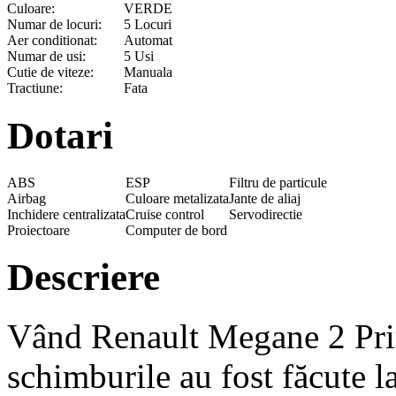
Culoare:
VERDE
Numar de locuri:
5 Locuri
Aer conditionat:
Automat
Numar de usi:
5 Usi
Cutie de viteze:
Manuala
Tractiune:
Fata
Dotari
ABS
ESP
Filtru de particule
Airbag
Culoare metalizata
Jante de aliaj
Inchidere centralizata
Cruise control
Servodirectie
Proiectoare
Computer de bord
Descriere
Vând Renault Megane 2 Prim
schimburile au fost făcute l