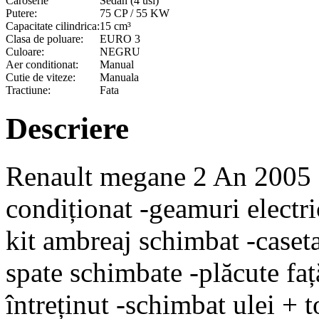
Caroserie
Sedan (4 usi)
Putere:
75 CP / 55 KW
Capacitate cilindrica:
15 cm³
Clasa de poluare:
EURO 3
Culoare:
NEGRU
Aer conditionat:
Manual
Cutie de viteze:
Manuala
Tractiune:
Fata
Descriere
Renault megane 2 An 2005 1
condiționat -geamuri electric
kit ambreaj schimbat -caseta
spate schimbate -plăcute faț
întreținut -schimbat ulei + to