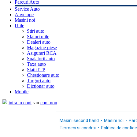
Parcuri Auto
Service Auto
Anvelope
Masini noi
Utile
Stiri auto
Sfaturi utile
Dealeri auto
Magazine piese
Asigurari RCA
Spalatorii auto
Taxa auto
Statii ITP
Chestionare auto
Targuri auto
Dictionar auto
Mobile
intra in cont
sau
cont nou
Masini second hand
Masini noi
Parc
Termeni si conditii
Politica de confide