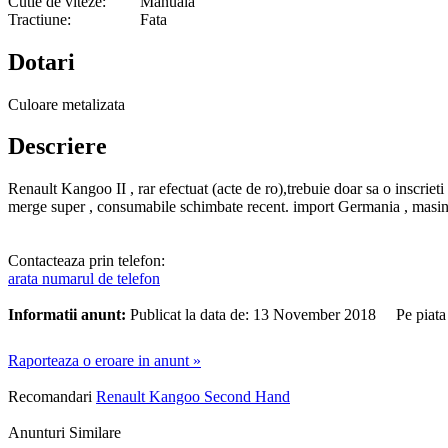
Cutie de viteze:
Manuala
Tractiune:
Fata
Dotari
Culoare metalizata
Descriere
Renault Kangoo II , rar efectuat (acte de ro),trebuie doar sa o inscriet
merge super , consumabile schimbate recent. import Germania , masina 
Contacteaza prin telefon:
arata numarul de telefon
Informatii anunt:
Publicat la data de: 13 November 2018 Pe piata
Raporteaza o eroare in anunt »
Recomandari
Renault Kangoo Second Hand
Anunturi Similare