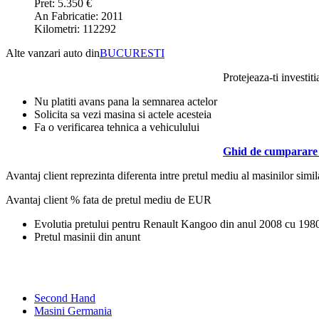
Pret: 5.350 €
An Fabricatie: 2011
Kilometri: 112292
Alte vanzari auto din
BUCURESTI
Protejeaza-ti investiti
Nu platiti avans pana la semnarea actelor
Solicita sa vezi masina si actele acesteia
Fa o verificarea tehnica a vehiculului
Ghid de cumparare 
Avantaj client reprezinta diferenta intre pretul mediu al masinilor simila
Avantaj client % fata de pretul mediu de
EUR
Evolutia pretului pentru Renault Kangoo din anul 2008 cu 19
Pretul masinii din anunt
Second Hand
Masini Germania