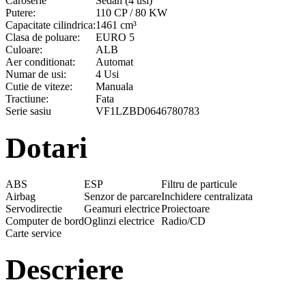
Caroserie
Sedan (4 usi)
Putere:
110 CP / 80 KW
Capacitate cilindrica:
1461 cm³
Clasa de poluare:
EURO 5
Culoare:
ALB
Aer conditionat:
Automat
Numar de usi:
4 Usi
Cutie de viteze:
Manuala
Tractiune:
Fata
Serie sasiu
VF1LZBD0646780783
Dotari
ABS
ESP
Filtru de particule
Airbag
Senzor de parcare
Inchidere centralizata
Servodirectie
Geamuri electrice
Proiectoare
Computer de bord
Oglinzi electrice
Radio/CD
Carte service
Descriere