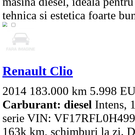
masina diesel, ideala pentru
tehnica si estetica foarte bun
Renault Clio
2014
183.000 km
5.998 E
Carburant: diesel
Intens, 
serie VIN: VF17RFL0H4991
163k km, schimburi la zi. Dot