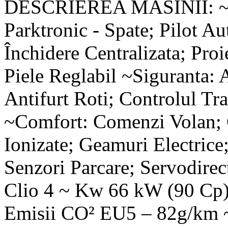
DESCRIEREA MASINII: ~Dot
Parktronic - Spate; Pilot 
Închidere Centralizata; Pro
Piele Reglabil ~Siguranta: 
Antifurt Roti; Controlul Tra
~Comfort: Comenzi Volan; 
Ionizate; Geamuri Electrice;
Senzori Parcare; Servodirect
Clio 4 ~ Kw 66 kW (90 Cp) 
Emisii CO² EU5 – 82g/km ~