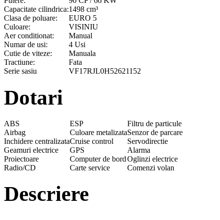
Putere:
90 CP / 66 KW
Capacitate cilindrica:
1498 cm³
Clasa de poluare:
EURO 5
Culoare:
VISINIU
Aer conditionat:
Manual
Numar de usi:
4 Usi
Cutie de viteze:
Manuala
Tractiune:
Fata
Serie sasiu
VF17RJL0H52621152
Dotari
ABS
ESP
Filtru de particule
Airbag
Culoare metalizata
Senzor de parcare
Inchidere centralizata
Cruise control
Servodirectie
Geamuri electrice
GPS
Alarma
Proiectoare
Computer de bord
Oglinzi electrice
Radio/CD
Carte service
Comenzi volan
Descriere