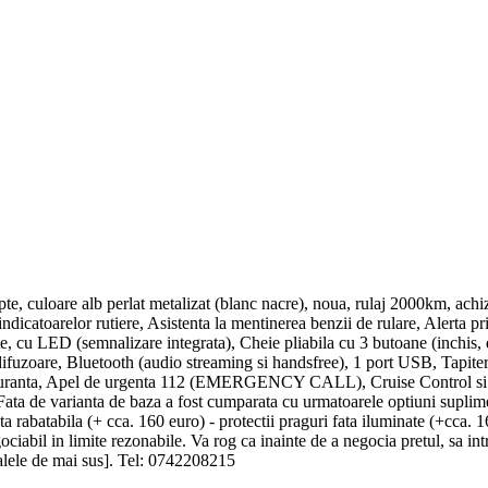
 culoare alb perlat metalizat (blanc nacre), noua, rulaj 2000km, achizi
icatoarelor rutiere, Asistenta la mentinerea benzii de rulare, Alerta pri
ite, cu LED (semnalizare integrata), Cheie pliabila cu 3 butoane (inchis, 
ifuzoare, Bluetooth (audio streaming si handsfree), 1 port USB, Tapiter
iguranta, Apel de urgenta 112 (EMERGENCY CALL), Cruise Control si limi
c. Fata de varianta de baza a fost cumparata cu urmatoarele optiuni supli
ta rabatabila (+ cca. 160 euro) - protectii praguri fata iluminate (+cca.
ciabil in limite rezonabile. Va rog ca inainte de a negocia pretul, sa intr
alele de mai sus]. Tel: 0742208215