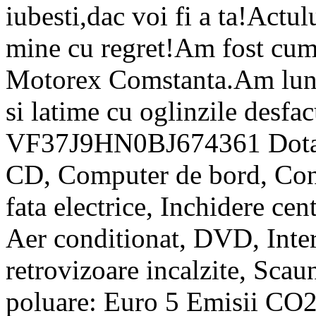
iubesti,dac voi fi a ta!Actu
mine cu regret!Am fost cump
Motorex Comstanta.Am lun
si latime cu oglinzile desf
VF37J9HN0BJ674361 Dotari:
CD, Computer de bord, Contr
fata electrice, Inchidere cen
Aer conditionat, DVD, Inter
retrovizoare incalzite, Scau
poluare: Euro 5 Emisii CO2