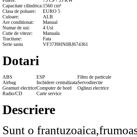
Putere:
75 CP / 55 KW
Capacitate cilindrica:
1560 cm³
Clasa de poluare:
EURO 5
Culoare:
ALB
Aer conditionat:
Manual
Numar de usi:
4 Usi
Cutie de viteze:
Manuala
Tractiune:
Fata
Serie sasiu
VF37J9HN0BJ674361
Dotari
ABS
ESP
Filtru de particule
Airbag
Inchidere centralizata
Servodirectie
Geamuri electrice
Computer de bord
Oglinzi electrice
Radio/CD
Carte service
Descriere
Sunt o frantuzoaica,frumoas