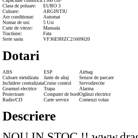
Capacitate cilindrica:
1560 cm³
Clasa de poluare:
EURO 3
Culoare:
ARGINTIU
Aer conditionat:
Automat
Numar de usi:
5 Usi
Cutie de viteze:
Manuala
Tractiune:
Fata
Serie sasiu
VF36E9HZC21609020
Dotari
ABS
ESP
Airbag
Culoare metalizata
Jante de aliaj
Senzor de parcare
Inchidere centralizata
Cruise control
Servodirectie
Geamuri electrice
Trapa
Alarma
Proiectoare
Computer de bord
Oglinzi electrice
Radio/CD
Carte service
Comenzi volan
Descriere
NOU IN STOC !! www.drago