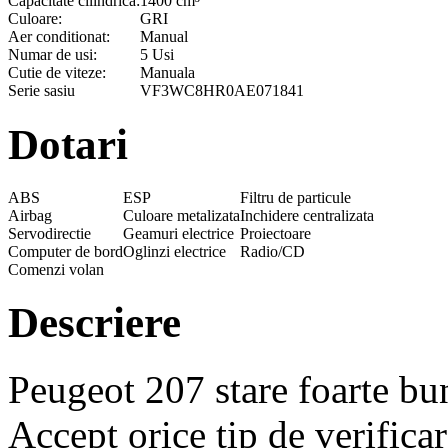
Capacitate cilindrica:
1400 cm³
Culoare:
GRI
Aer conditionat:
Manual
Numar de usi:
5 Usi
Cutie de viteze:
Manuala
Serie sasiu
VF3WC8HR0AE071841
Dotari
ABS
ESP
Filtru de particule
Airbag
Culoare metalizata
Inchidere centralizata
Servodirectie
Geamuri electrice
Proiectoare
Computer de bord
Oglinzi electrice
Radio/CD
Comenzi volan
Descriere
Peugeot 207 stare foarte bu
Accept orice tip de verifica