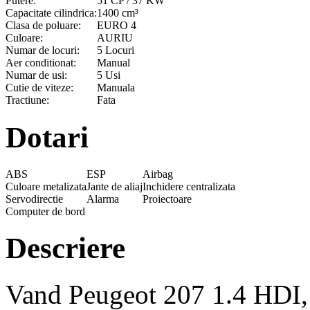
Putere:
51 CP / 37 KW
Capacitate cilindrica:
1400 cm³
Clasa de poluare:
EURO 4
Culoare:
AURIU
Numar de locuri:
5 Locuri
Aer conditionat:
Manual
Numar de usi:
5 Usi
Cutie de viteze:
Manuala
Tractiune:
Fata
Dotari
ABS
ESP
Airbag
Culoare metalizata
Jante de aliaj
Inchidere centralizata
Servodirectie
Alarma
Proiectoare
Computer de bord
Descriere
Vand Peugeot 207 1.4 HDI,