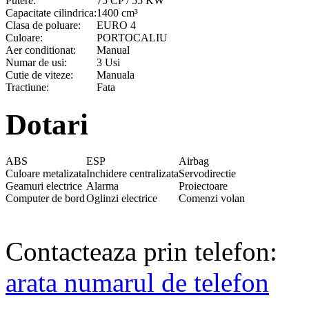
Putere:
75 CP / 55 KW
Capacitate cilindrica:
1400 cm³
Clasa de poluare:
EURO 4
Culoare:
PORTOCALIU
Aer conditionat:
Manual
Numar de usi:
3 Usi
Cutie de viteze:
Manuala
Tractiune:
Fata
Dotari
ABS
ESP
Airbag
Culoare metalizata
Inchidere centralizata
Servodirectie
Geamuri electrice
Alarma
Proiectoare
Computer de bord
Oglinzi electrice
Comenzi volan
Contacteaza prin telefon:
arata numarul de telefon