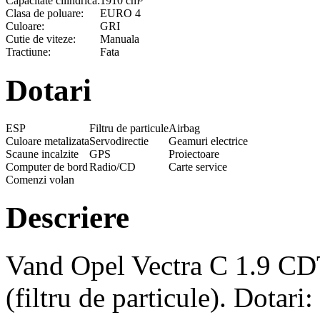
Capacitate cilindrica:
1910 cm³
Clasa de poluare:
EURO 4
Culoare:
GRI
Cutie de viteze:
Manuala
Tractiune:
Fata
Dotari
ESP
Filtru de particule
Airbag
Culoare metalizata
Servodirectie
Geamuri electrice
Scaune incalzite
GPS
Proiectoare
Computer de bord
Radio/CD
Carte service
Comenzi volan
Descriere
Vand Opel Vectra C 1.9 C
(filtru de particule). Dotari