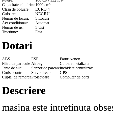
Putere:
180 CP / 132 KW
Capacitate cilindrica:
1900 cm³
Clasa de poluare:
EURO 4
Culoare:
NEGRU
Numar de locuri:
5 Locuri
Aer conditionat:
Automat
Numar de usi:
5 Usi
Tractiune:
Fata
Dotari
ABS
ESP
Faruri xenon
Filtru de particule
Airbag
Culoare metalizata
Jante de aliaj
Senzor de parcare
Inchidere centralizata
Cruise control
Servodirectie
GPS
Cuplaj de remorca
Proiectoare
Computer de bord
Descriere
masina este intretinuta obse