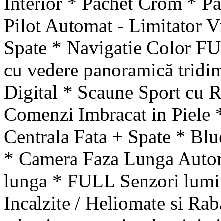
Interior * Pachet Crom * Pa
Pilot Automat - Limitator V
Spate * Navigatie Color F
cu vedere panoramică tridi
Digital * Scaune Sport cu R
Comenzi Imbracat in Piele 
Centrala Fata + Spate * B
* Camera Faza Lunga Autom
lunga * FULL Senzori lumina
Incalzite / Heliomate si Rab