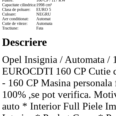
Putere:
160 CP / 117 KW
Capacitate cilindrica:
1998 cm³
Clasa de poluare:
EURO 5
Culoare:
NEGRU
Aer conditionat:
Automat
Cutie de viteze:
Automata
Tractiune:
Fata
Descriere
Opel Insignia / Automata / 
EUROCDTI 160 CP Cutie de
- 160 CP Masina personala f
100% ,se pot verifica. Moti
auto * Interior Full Piele 